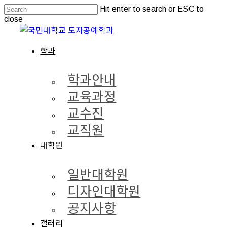
Skip
Hit enter to search or ESC to
to
close
main
Close
content
Search
Menu
학과
학과안내
교육과정
교수진
교직원
대학원
일반대학원
디자인대학원
공지사항
갤러리