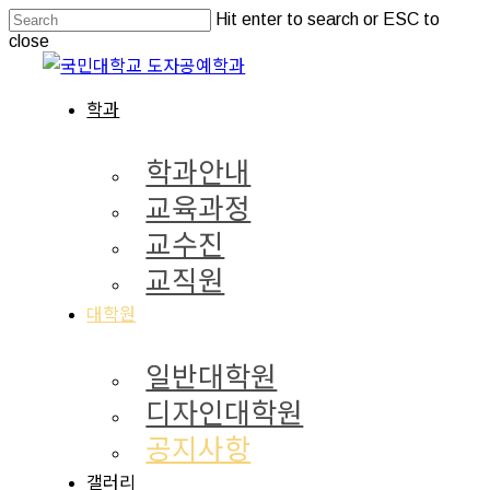
Skip
Hit enter to search or ESC to
to
close
main
Close
content
Search
Menu
학과
학과안내
교육과정
교수진
교직원
대학원
일반대학원
디자인대학원
공지사항
갤러리